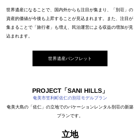
7月：86.7％
林、亜熱帯植物などの自然やアマミノクロウサギやアマミトゲネ
世界遺産になることで、国内外からも注目が集まり、「別荘」の
8月：80.0％
ズミ、イシカワガエルなど固有種や絶滅危惧種が多く存在してい
資産的価値が今後も上昇することが見込まれます。また、注目が
9月：65.5％
ます。また、島唄や八月踊り、神へ祈る伝統行事、郷土料理など
集まることで「旅行者」も増え、民泊運営による収益の増加が見
※2021年9月11日時点
の独自の文化と、来訪者「まれびと（稀人）」を歓迎しもてなす
込まれます。
※別荘の稼働率をお約束するものではございません。参考データ
文化があります。さらに奄美群島の徳之島、与論島、沖永良部
としてお考え下さい。
島、喜界島がそれぞれに異なる特徴を持っており、シュノーケリ
ングやダイビング、グラスボート、パラグライダーなどのアクテ
世界遺産パンフレット
沖縄と比較すると、奄美大島はまだまだ観光地化されておらず、
ィビティも豊富で、飽きることのない島というメリットがありま
民泊施設・宿泊施設が少なく、その分、民泊施設も繁忙期には高
す。
い稼働率が見込めるのです。
PROJECT「SANI HILLS」
別荘を持っても「同じ景色で飽きた。」となりにくい「多様な楽
奄美市笠利町佐仁の別荘モデルプラン
しみ方ができる」島です。
KESHIKI運営の民泊施設「珊瑚島と天然プールのある邸宅」
奄美大島の「佐仁」の立地でのバケーションレンタル別荘の新築
プランです。
奄美大島トレイルパンフレット
立地