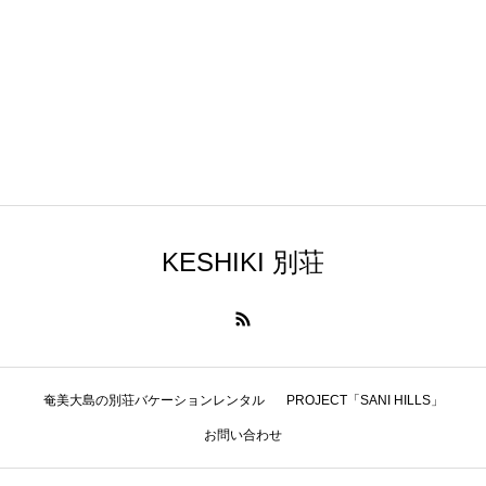
新築プランB（土地代込）
4,000万円
新築プランC（土地代込）
5,000万円
トレーラーハウス（土地代込）
2,000万円
KESHIKI 別荘
奄美大島の別荘バケーションレンタル
PROJECT「SANI HILLS」
お問い合わせ