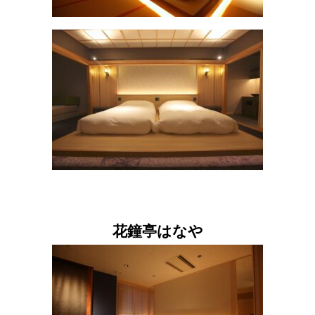
花鐘亭はなや