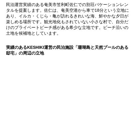
民泊運営実績のある奄美市笠利町佐仁での別荘バケーションレン
タルを提案します。佐仁は、奄美空港から車で18分という立地に
あり、イルカ・くじら・亀が訪れるきれいな海、鮮やかな夕日が
楽しめる場所です。観光地化もされていない小さな村で、自分だ
けのプライベートビーチ感がある希少な立地です。ビーチ沿いの
土地を候補地としています。
実績のあるKESHIKI運営の民泊施設「珊瑚島と天然プールのある
邸宅」の周辺の立地