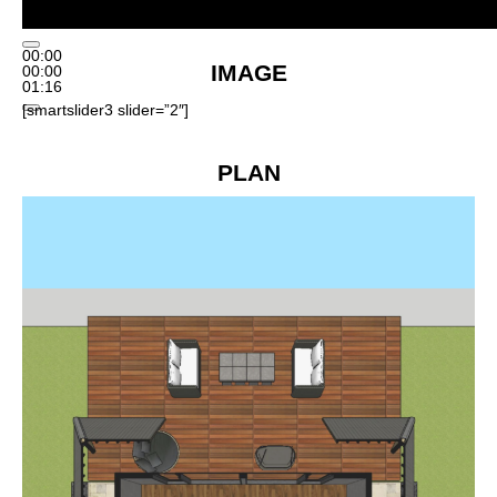
00:00
IMAGE
00:00
01:16
[smartslider3 slider=”2″]
PLAN